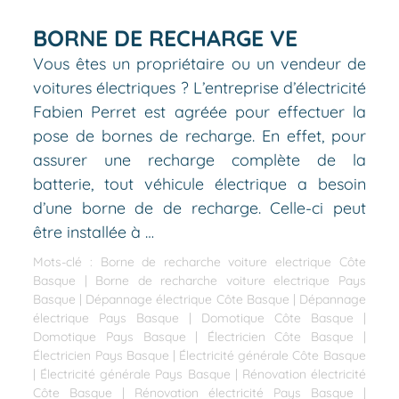
BORNE DE RECHARGE VE
Vous êtes un propriétaire ou un vendeur de
voitures électriques ? L’entreprise d’électricité
Fabien Perret est agréée pour effectuer la
pose de bornes de recharge. En effet, pour
assurer une recharge complète de la
batterie, tout véhicule électrique a besoin
d’une borne de de recharge. Celle-ci peut
être installée à …
Mots-clé :
Borne de recharche voiture electrique Côte
Basque
|
Borne de recharche voiture electrique Pays
Basque
|
Dépannage électrique Côte Basque
|
Dépannage
électrique Pays Basque
|
Domotique Côte Basque
|
Domotique Pays Basque
|
Électricien Côte Basque
|
Électricien Pays Basque
|
Électricité générale Côte Basque
|
Électricité générale Pays Basque
|
Rénovation électricité
Côte Basque
|
Rénovation électricité Pays Basque
|