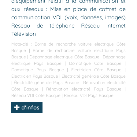
d’équipement relatif à la communication et
aux réseaux : Mise en place de coffret de
communication VDI (voix, données, images)
Réseau de téléphone Réseau internet
Télévision
Mots-clé :
Borne de recharche voiture electrique Côte
Basque
|
Borne de recharche voiture electrique Pays
Basque
|
Dépannage électrique Côte Basque
|
Dépannage
électrique Pays Basque
|
Domotique Côte Basque
|
Domotique Pays Basque
|
Électricien Côte Basque
|
Électricien Pays Basque
|
Électricité générale Côte Basque
|
Électricité générale Pays Basque
|
Rénovation électricité
Côte Basque
|
Rénovation électricité Pays Basque
|
Réseau VDI Côte Basque
|
Réseau VDI Pays Basque
d’infos