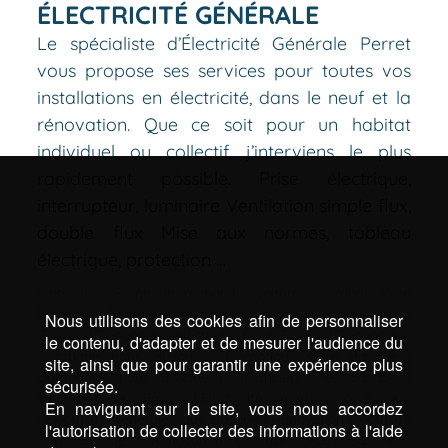
ÉLECTRICITÉ GÉNÉRALE
Le spécialiste d’Électricité Générale Perret
vous propose ses services pour toutes vos
installations en électricité, dans le neuf et la
rénovation. Que ce soit pour un habitat
individuel ou collectif, j’interviens le plus
rapidement possible. Prise électrique,
interrupteur, luminaire Ventilation simple flux,
double flux Mise aux normes, tableau
électrique, protection …
Mots-clé :
Borne de recharche voiture electrique Côte
Basque
|
Borne de recharche voiture electrique Pays
Nous utilisons des cookies afin de personnaliser
Basque
|
Dépannage électrique Côte Basque
|
Dépannage
le contenu, d'adapter et de mesurer l'audience du
électrique Pays Basque
|
Domotique Côte Basque
|
site, ainsi que pour garantir une expérience plus
Domotique Pays Basque
|
Électricien Côte Basque
|
sécurisée.
Électricien Pays Basque
|
Électricité générale Côte Basque
En naviguant sur le site, vous nous accordez
|
Électricité générale Pays Basque
|
Rénovation électricité
l'autorisation de collecter des informations à l'aide
Côte Basque
|
Rénovation électricité Pays Basque
|