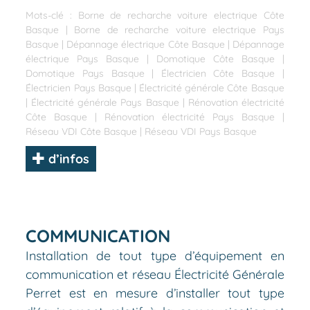
Mots-clé :
Borne de recharche voiture electrique Côte
Basque
|
Borne de recharche voiture electrique Pays
Basque
|
Dépannage électrique Côte Basque
|
Dépannage
électrique Pays Basque
|
Domotique Côte Basque
|
Domotique Pays Basque
|
Électricien Côte Basque
|
Électricien Pays Basque
|
Électricité générale Côte Basque
|
Électricité générale Pays Basque
|
Rénovation électricité
Côte Basque
|
Rénovation électricité Pays Basque
|
Réseau VDI Côte Basque
|
Réseau VDI Pays Basque
d’infos
COMMUNICATION
Installation de tout type d’équipement en
communication et réseau Électricité Générale
Perret est en mesure d’installer tout type